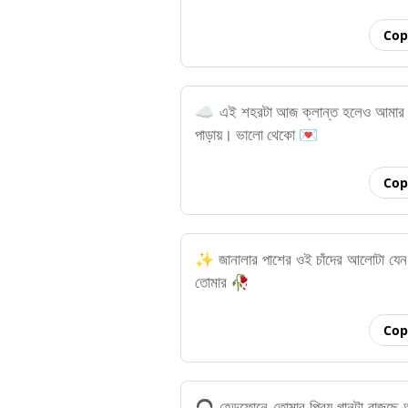
Cop
☁️ এই শহরটা আজ ক্লান্ত হলেও আমার ভা
পাড়ায়। ভালো থেকো 💌
Cop
✨ জানালার পাশের ওই চাঁদের আলোটা যেন স
তোমার 🥀
Cop
🎧 হেডফোনে তোমার প্রিয় গানটা বাজছে 