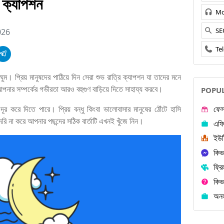
া ক্যাপশন
Mo
SE
026
Te
ঘুম। প্রিয় মানুষদের পাঠিয়ে দিন সেরা শুভ রাত্রি ক্যাপশন যা তাদের মনে
নার সম্পর্কের গভীরতা আরও বহুগুণ বাড়িয়ে দিতে সাহায্য করবে।
POPUL
 দূর করে দিতে পারে। প্রিয় বন্ধু কিংবা ভালোবাসার মানুষের ঠোঁটে হাসি
ফেস
ি না করে আপনার পছন্দের সঠিক বার্তাটি এখনই খুঁজে নিন।
এফি
ইউট
কিভ
ফ্রি
কিভ
অনল