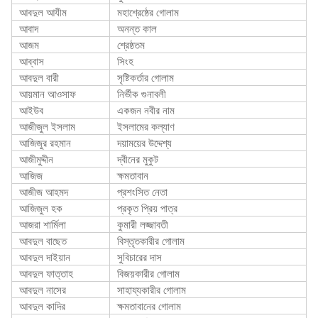
আবদুল আযীম
মহাশ্রেষ্ঠের গোলাম
আবাদ
অনন্ত কাল
আজম
শ্রেষ্ঠতম
আব্বাস
সিংহ
আবদুল বারী
সৃষ্টিকর্তার গোলাম
আয়মান আওসাফ
নির্ভীক গুনাবলী
আইউব
একজন নবীর নাম
আজীজুল ইসলাম
ইসলামের কল্যাণ
আজিজুর রহমান
দয়াময়ের উদ্দেশ্য
আজীমুদ্দীন
দ্বীনের মুকুট
আজিজ
ক্ষমতাবান
আজীজ আহমদ
প্রশংসিত নেতা
আজিজুল হক
প্রকৃত প্রিয় পাত্র
আজরা শার্মিলা
কুমারী লজ্জাবতী
আবদুল বাছেত
বিস্তৃতকারীর গোলাম
আবদুল দাইয়ান
সুবিচারের দাস
আবদুল ফাত্তাহ
বিজয়কারীর গোলাম
আবদুল নাসের
সাহায্যকারীর গোলাম
আবদুল কাদির
ক্ষমতাবানের গোলাম