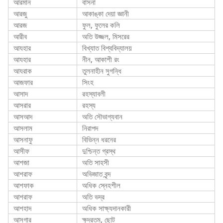
আরমান
বাসনা
আরজু
আকাঙ্কা দেয়া জ্ঞানী
আরজ
ফুল, ফুলের কলি
আরীব
অতি উজ্জল, মিসরের
আযহার
বিখ্যাত বিশ্ববিদ্যালয়
আযহার
নীন, আকাশী রং
আযরাক
তুলনাহীন সুগন্ধি
আজফার
সিংহ
আসাদ
রহস্যাবলী
আসরার
রহস্য
আসআদ
অতি সৌভাগ্যবান
আসলাম
নিরাপদ
আসনাফু
বিভিন্ন ধরনের
আসীফ
দুশ্চিন্ত গ্রস্থ
আশজা
অতি সাহসী
আশরাফ
অভিজাত বৃন্দ
আশফাক
অধিক স্নেহশীল
আশরাফ
অতি ভদ্র
আশহাদ
অধিক সাক্ষ্যদানকারী
আসগার
ক্ষুদ্রতম, ছোট