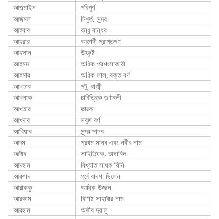
আজমাইন
পরিপূর্ণ
আজমল
নিখুর্ত, সুন্দর
আহবাব
বন্ধু বান্ধব
আহরার
আজাদী প্রাপ্তগণ
আহসান
উৎকৃষ্ট
আহমদ
অধিক প্রশংসাকারী
আহমার
অধিক লাল, রক্ত বর্ণ
আখতাব
পটু, বাগ্মী
আখলাক
চারিত্রিক গুণাবলী
আখতার
তারকা
আখদার
সবুজ বর্ণ
আখিয়ার
সুন্দর মানব
আদম
প্রথম মানব এবং নবীর নাম
আদীব
সাহিত্যিক, ভাষাবিদ
আদহাম
বিখ্যাত সাধক যিনি
আরশাদ
পূর্বে বাদশা ছিলেন
আরাক্কু
আধিক উজ্জল
আরকাম
বিশিষ্ট সাহাবীর নাম
আরহাম
অতীব দয়ালু