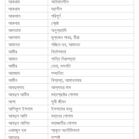
আকরাম
অতিদানশীল
আকরাম
দয়াশীল
আকমাল
পরিপূর্ণ
আকবার
শ্রেষ্ঠ
আলতাফ
অনুগ্রহাদি
আলমাস
মূল্যবান পাথর, হীরা
আমানত
গচ্ছিত ধন, আমানত
আমীর
নির্দেশদাতা
আমান
শান্তি নিরাপত্তা
আমীর
নেতা, দলপতি
আমজাদ
সম্মানিত
আমীন
বিশ্বস্ত, আমানতদার
আবদুল্লাহ
আল্লাহর দাস
আবদুল আযীয
মহাশ্রেষ্ঠের গোলাম
আশা
সুখী জীবন
আশিকুল ইসলাম
ইসলামের বন্ধু
আবদুল আলি
মহানের গোলাম
আবদুল আলিম
মহাজ্ঞানীর গোলাম
এজাজুল হক
প্রকৃত অলৌকিকতা
আযহার
সুস্পষ্ট