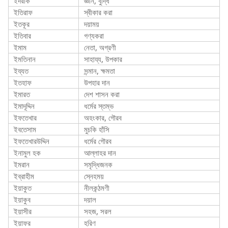
ইদরাক
জ্ঞান, বুদ্ধি
ইতিরাফ
স্বীকার করা
ইতকূর
দয়াময়
ইতিবার
গণ্যকরা
ইমাম
নেতা, অগ্রণী
ইমতিনান
সাহায্য, উপকার
ইয্যত
সন্মান, ক্ষমতা
ইতহাফ
উপহার দান
ইমারত
দেশ শাসন করা
ইমাদূদ্দিন
ধর্মের স্তম্ভ
ইফতেখার
অহংকার, গৌরব
ইবতেসাম
মুচকি হাঁসি
ইফতেখারউদ্দিন
ধর্মের গৌরব
ইনামুল হক
আল্লাহর দান
ইমরান
সমৃদ্ধিজনক
ইব্রাহীম
স্নেহময়
ইয়াকুত
নীলকন্ঠমণী
ইয়াকুব
দয়াল
ইয়াসীর
সহজ, সরল
ইয়াফর
হরিণ