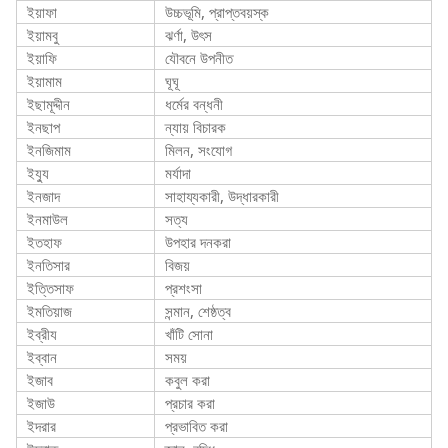
ইয়াফা
উচ্চভূমি, প্রাপ্তবয়স্ক
ইয়ামবু
ঝর্ণা, উৎস
ইয়াফি
যৌবনে উপনীত
ইয়ামাম
ঘূঘূ
ইছামূদ্দীন
ধর্মের বন্ধনী
ইনছাপ
ন্যায় বিচারক
ইনজিমাম
মিলন, সংযোগ
ইয্যু
মর্যাদা
ইনজাদ
সাহায্যকারী, উদ্ধারকারী
ইনমাউল
সত্য
ইতহাফ
উপহার দনকরা
ইনতিসার
বিজয়
ইত্তিসাফ
প্রশংসা
ইমতিয়াজ
সন্মান, শেষ্ঠত্ব
ইব্রীয
খাঁটি সোনা
ইব্বান
সময়
ইজাব
কবুল করা
ইজাউ
প্রচার করা
ইদরার
প্রভাবিত করা