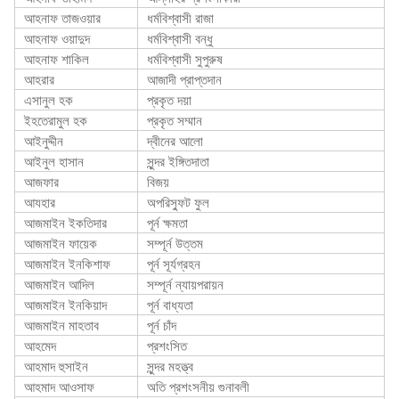
আহনাফ তাজওয়ার
ধর্মবিশ্বাসী রাজা
আহনাফ ওয়াদুদ
ধর্মবিশ্বাসী বন্ধু
আহনাফ শাকিল
ধর্মবিশ্বাসী সুপুরুষ
আহরার
আজাদী প্রাপ্তদান
এসানুল হক
প্রকৃত দয়া
ইহতেরামুল হক
প্রকৃত সম্মান
আইনুদ্দীন
দ্বীনের আলো
আইনুল হাসান
সুন্দর ইঙ্গিতদাতা
আজফার
বিজয়
আযহার
অপরিস্ফুট ফুল
আজমাইন ইকতিদার
পূর্ন ক্ষমতা
আজমাইন ফায়েক
সম্পূর্ন উত্তম
আজমাইন ইনকিশাফ
পূর্ন সূর্যগ্রহন
আজমাইন আদিল
সম্পূর্ন ন্যায়পরায়ন
আজমাইন ইনকিয়াদ
পূর্ন বাধ্যতা
আজমাইন মাহতাব
পূর্ন চাঁদ
আহমেদ
প্রশংসিত
আহমাদ হুসাইন
সুন্দর মহত্ত্ব
আহমাদ আওসাফ
অতি প্রশংসনীয় গুনাবলী