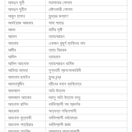
আবদুল মুতী
মহাদাতার গোলাম
আবদুল মুহীত
বেষ্টনকারী গোলাম
আবুল হাসান
সুন্দরের কল্যাণ
আবইয়াজ আজবাব
সাদা পাহাড়
আদম
মাটির সৃষ্টি
আদেল
ন্যায়পরায়ন
আহদাম
একজন বুজুর্গ ব্যক্তির নাম
আদীব
ন্যায় বিচারক
আদিল
ন্যায়বান
আদিল আহনাফ
ন্যায়পরায়ন ধার্মিক
আফিয়া মাদেহা
পুণ্যবতী প্রশংসাকারিনী
আফতাব হুসাইন
সুন্দর চন্দ্র
আফতাবুদ্দীন
দ্বীনের মহান ব্যক্তিত্ব
আফজাল
অতি উত্তম
আফজাল আহবাব
দয়ালু অতি উত্তম বন্ধু
আহনাফ রাশিদ
ধর্মবিশ্বাসী পথ প্রদর্শক
আহকাম
অত্যন্ত শক্তিশালী
আহনাফ মুত্তাকী
ধর্মবিশ্বাসী ধর্মযোদ্ধা
আহনাফ শাহরিয়ার
ধর্মবিশ্বাসী রাজা
আহনাফ তাহমিদ
আল্লাহর প্রশংসাকারী