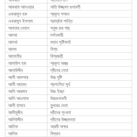
আকরাম আনওয়ার
অতি উজ্জ্বল গুনাবলী
একরামুল হক
প্রকৃত সম্মান
একরামুল ইসলাম
দয়ার্দ্রতা শান্তি
আখতার নেহাল
সবুজ চার গাছ
আলবা
দর্শনকারী
আলখা
মহান সৃষ্টিকর্তা
আলম
বিশ্ব
আলমগীর
বিশ্বজয়ী
আলাউল হক
প্রকৃত অস্ত্র
আলাউদ্দীন
দ্বীনের নেতা
আলী আফসার
উচ্চ দৃষ্টি
আলী আহমদ
প্রশংসিত সূর্য
আলি আরমান
উচ্চ ইচ্ছা
আলি আওসাফ
উচ্চগুনাবলী
আলী হাসান
সুন্দরের নেতা
আলীমুদ্দীন
দ্বীনের শৃংখলা
আলিউদ্দীন
দ্বীনের উজ্জ্বলতা
আলিফ
আরবী অক্ষর
আলিম
বিদ্যান