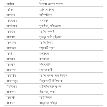
আসিল
উত্তম বংশের উত্তম
আসিফ
যোগ্যব্যক্তি
আতহার
অতিপবিত্র
আতওয়ার
চালচলন
আতইয়াব
সুবাসিত, পবিত্রতম
আযহার
অধিক সুস্পষ্ট
আজরফ
সুচতুর অতি বুদ্ধিমান
আজফার
অধিক বিজয়
আজ’জম
মধ্যবর্তী স্থান
আশা
শ্রেষ্ঠতম
আগলাব
রাতকানা
আওয়ান
শক্তিশালী
আফলাহ
সাহায্যকারী
আফযাল
অধিক কল্যাণকর উত্তম
আফলাতুন
বিখ্যাতগ্রী চিকিৎসক
ইফতিহার
গৌরবান্বিতবোধ করা
আকতাব
দিকপাল, মেরু
আকমার
অতি উজ্জল
আকদাস
অত্যন্ত পবিত্র