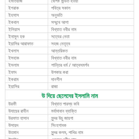
ইমতিয়াজ
বৈশিষ্ট মন্ডিত হওয়া
ইশরাক
পবিত্র সকাল
ইহসাস
অনুভতি
ইকবাল
সম্মুখে আশা
ইলিয়াস
বিখ্যাত নবীর নাম
ইনামুল হক
সত্যের নেতা
ইয়াসির আরাফাত
সহজ নেতৃত্ব
ইখলাস
আন্তরিকত
ইসহাক
বিখ্যাত নবীর নাম
ইসলাম
শান্তির ধর্ম / আত্বসমর্পন
ইফাদ
উপকার করা
ইকরাম
দানশীল
ইয়াসির
রাজা
উ দিয়ে ছেলেদের ইসলামি নাম
উরফী
বিখ্যাত পারস্য কবি
উযায়ের রাযীন
মর্যাদাবান ব্যাক্তি
উরফাত হাসান
সুন্দর উচু জায়গা
উসায়দ
সিংহশাবক
উতমান
সুন্দর কলম, পাখির নাম