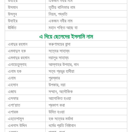
উযাইর
একজন নবীর নাম
উসমান
তৃতীয় খালিফার নাম
উসলুব
নিয়ম, পদ্ধতি
উযাইর
একজন নবীর নাম
ঊর্জিত
মহান শক্তি আছে যা
এ দিয়ে ছেলেদের ইসলামি নাম
এবাদুর রহমান
করুণাময়ের বান্দা
এমদাদুল হক
সত্যের সাহায্য
এমদাদুর রহমান
দয়ালুর সাহায্য
এনায়েতুল্লাহ
আল্লাহর উপহার, দান
এনাম হক
সত্য প্রভুর হাদীয়া
এনাম
পুরস্কার
এহসান
উপকার, দয়া
এজায
সম্মান, অলৌকিক
এসফার
আলোকিত হওয়া
এশা’য়াত
প্রকাশ করা
এশারক
উদিত হওয়া
এহতেশামুল
হক সত্যের মর্যাদা
এখলাস উদ্দিন
ধর্মের প্রতি নিষ্ঠাবান
এরফান
প্রজ্ঞা, মেধা