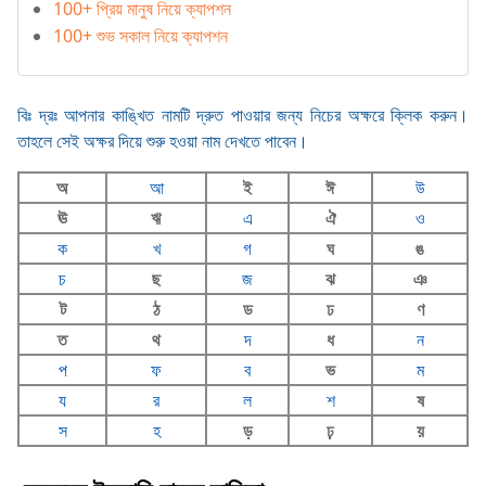
100+ প্রিয় মানুষ নিয়ে ক্যাপশন
100+ শুভ সকাল নিয়ে ক্যাপশন
বিঃ দ্রঃ আপনার কাঙ্খিত নামটি দ্রুত পাওয়ার জন্য নিচের অক্ষরে ক্লিক করুন।
তাহলে সেই অক্ষর দিয়ে শুরু হওয়া নাম দেখতে পাবেন।
অ
আ
ই
ঈ
উ
ঊ
ঋ
এ
ঐ
ও
ক
খ
গ
ঘ
ঙ
চ
ছ
জ
ঝ
ঞ
ট
ঠ
ড
ঢ
ণ
ত
থ
দ
ধ
ন
প
ফ
ব
ভ
ম
য
র
ল
শ
ষ
স
হ
ড়
ঢ়
য়