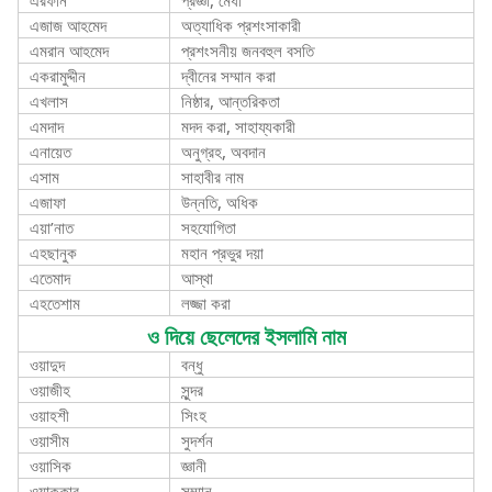
এজাজ আহমেদ
অত্যাধিক প্রশংসাকারী
এমরান আহমেদ
প্রশংসনীয় জনবহুল বসতি
একরামুদ্দীন
দ্বীনের সম্মান করা
এখলাস
নিষ্ঠার, আন্তরিকতা
এমদাদ
মদদ করা, সাহায্যকারী
এনায়েত
অনুগ্রহ, অবদান
এসাম
সাহাবীর নাম
এজাফা
উন্নতি, অধিক
এয়া’নাত
সহযোগিতা
এহছানুক
মহান প্রভুর দয়া
এতেমাদ
আস্থা
এহতেশাম
লজ্জা করা
ও দিয়ে ছেলেদের ইসলামি নাম
ওয়াদুদ
বন্ধু
ওয়াজীহ
সুন্দর
ওয়াহশী
সিংহ
ওয়াসীম
সুদর্শন
ওয়াসিক
জ্ঞানী
ওয়াক্কার
সম্মান