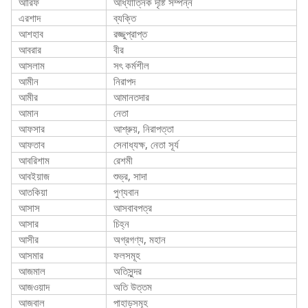
আরিফ
আধ্যাত্নিক দৃষ্টি সম্পন্ন
এরশাদ
ব্যক্তি
আশহাব
রজ্জুপ্রাপ্ত
আবরার
বীর
আসলাম
সৎ কর্মশীল
আমীন
নিরাপদ
আমীর
আমানতদার
আমান
নেতা
আফসার
আশ্রুয়, নিরাপত্তা
আফতাব
সেনাধ্যক্ষ, নেতা সূর্য
আবরিশাম
রেশমী
আবইয়াজ
শুভ্র, সাদা
আতকিয়া
পুণ্যবান
আসাস
আসবাবপত্র
আসার
চিহ্ন
আসীর
অগ্রগণ্য, মহান
আসমার
ফলসমূহ
আজমাল
অতিসুন্দর
আজওয়াদ
অতি উত্তম
আজবাল
পাহাড়সমূহ