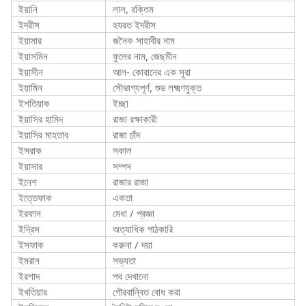
ইয়ানি
লাল, রক্তিম
ইদরীস
হযরত ইদরীস
ইয়ামার
জনৈক সাহাবীর নাম
ইয়াসমিন
ফুলের নাম, জেছমীন
ইয়াসীন
আল- কোরানের এক সূরা
ইয়ামিন
সৌভাগ্যপূর্ণ, শুভ লক্ষ্মণযুক্ত
ইশতিয়াক
ইচ্ছা
ইয়াসির হামিদ
রাজা রক্ষাকারী
ইয়াসির মাহতাব
রাজা চাঁদ
ইসরাক
সকাল
ইয়াসার
সম্পদ
ইনেশ
রাজার রাজা
ইত্তেফাক
একতা
ইরফান
মেধা / প্রজ্ঞা
ইদ্রিস
অত্যাধিক পাঠকারি
ইসফাক
করুনা / দয়া
ইমরান
সভ্যতা
ইরশাদ
পথ দেখানো
ইখতিয়ার
গৌরবান্বিত বোধ করা