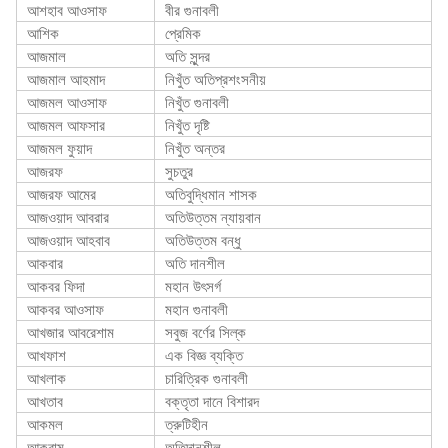
আশহাব আওসাফ
বীর গুনাবলী
আশিক
প্রেমিক
আজমাল
অতি সুন্দর
আজমাল আহমাদ
নিখুঁত অতিপ্রশংসনীয়
আজমল আওসাফ
নিখুঁত গুনাবলী
আজমল আফসার
নিখুঁত দৃষ্টি
আজমল ফুয়াদ
নিখুঁত অন্তর
আজরফ
সুচতুর
আজরফ আমের
অতিবুদ্ধিমান শাসক
আজওয়াদ আবরার
অতিউত্তম ন্যায়বান
আজওয়াদ আহবাব
অতিউত্তম বন্ধু
আকবার
অতি দানশীল
আকবর ফিদা
মহান উৎসর্গ
আকবর আওসাফ
মহান গুনাবলী
আখজার আবরেশাম
সবুজ বর্ণের সিল্ক
আখফাশ
এক বিজ্ঞ ব্যক্তি
আখলাক
চারিত্রিক গুনাবলী
আখতাব
বক্তৃতা দানে বিশারদ
আকমল
ত্রুটিহীন
আকরাম
অতিদানশীল