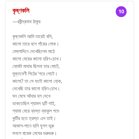
কৃষ্ণকলি
10
—রবীন্দ্রনাথ ঠাকুর
কৃষ্ণকলি আমি তারেই বলি,
কালো তারে বলে গাঁয়ের লোক।
মেঘলাদিনে দেখেছিলেম মাঠে
কালো মেয়ের কালো হরিণ-চোখ।
ঘোমটা মাথায় ছিলনা তার মোটে,
মুক্তবেণী পিঠের ‘পরে লোটে।
কালো? তা সে যতই কালো হোক,
দেখেছি তার কালো হরিণ-চোখ।
ঘন মেঘে আঁধার হল দেখে
ডাকতেছিল শ্যামল দুটি গাই,
শ্যামা মেয়ে ব্যস্ত ব্যাকুল পদে
কুটির হতে ত্রস্ত এল তাই।
আকাশ-পানে হানি যুগল ভুরু
শুনলে বারেক মেঘের গুরুগুরু।