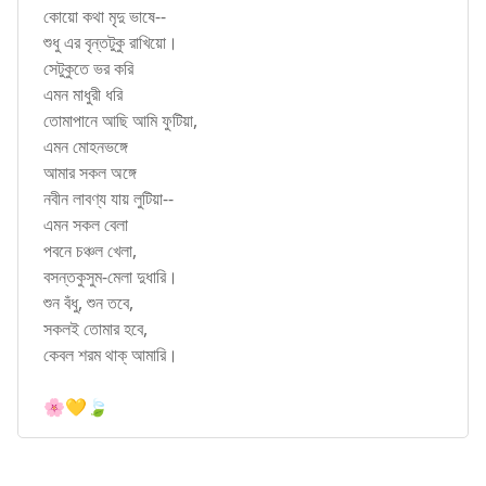
কোয়ো কথা মৃদু ভাষে--
শুধু এর বৃন্তটুকু রাখিয়ো।
সেটুকুতে ভর করি
এমন মাধুরী ধরি
তোমাপানে আছি আমি ফুটিয়া,
এমন মোহনভঙ্গে
আমার সকল অঙ্গে
নবীন লাবণ্য যায় লুটিয়া--
এমন সকল বেলা
পবনে চঞ্চল খেলা,
বসন্তকুসুম-মেলা দুধারি।
শুন বঁধু, শুন তবে,
সকলই তোমার হবে,
কেবল শরম থাক্ আমারি।
🌸💛🍃