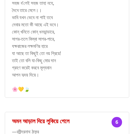
সহজ ব’লেই সহজ তাহা নহে,
দৈবে তারে মেলে।।
ভাবি যখন ভেবে না পাই তবে
দেবার মতো কী আছে এই ভবে।
কোন্ খনিতে কোন্ ধনভান্ডারে,
সাগর-তলে কিম্বা সাগর-পারে,
যক্ষরাজের লক্ষমণির হারে
যা আছে তা কিছুই তো নয় প্রিয়ে!
তাই তো বলি যা-কিছু মোর দান
গ্রহণ করেই করবে মূল্যবান
আপন হৃদয় দিয়ে।
🌸💛🍃
অমন আড়াল দিয়ে লুকিয়ে গেলে
6
—রবীন্দ্রনাথ ঠাকুর