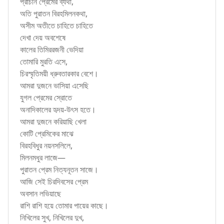
প্রাচীন প্রেমের ব্যথা,
অতি পুরাতন বিরহমিলনকথা,
অসীম অতীতে চাহিতে চাহিতে
দেখা দেয় অবশেষে
কালের তিমিররজনী ভেদিয়া
তোমারি মুরতি এসে,
চিরস্মৃতিময়ী ধ্রুবতারকার বেশে।
আমরা দুজনে ভাসিয়া এসেছি
যুগল প্রেমের স্রোতে
অনাদিকালের হৃদয়-উৎস হতে।
আমরা দুজনে করিয়াছি খেলা
কোটি প্রেমিকের মাঝে
বিরহবিধুর নয়নসলিলে,
মিলনমধুর লাজে—
পুরাতন প্রেম নিত্যনূতন সাজে।
আজি সেই চিরদিবসের প্রেম
অবসান লভিয়াছে
রাশি রাশি হয়ে তোমার পায়ের কাছে।
নিখিলের সুখ, নিখিলের দুখ,