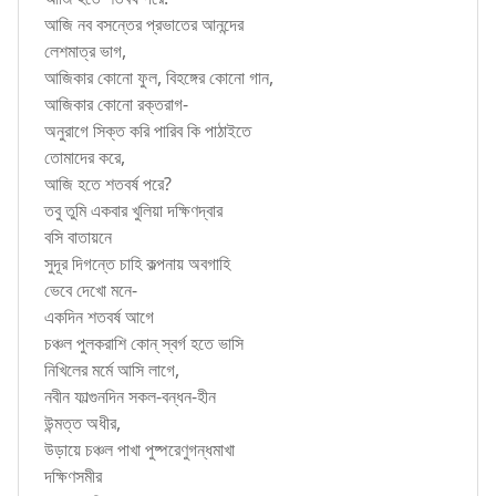
আজি নব বসন্তের প্রভাতের আনন্দের
লেশমাত্র ভাগ,
আজিকার কোনো ফুল, বিহঙ্গের কোনো গান,
আজিকার কোনো রক্তরাগ-
অনুরাগে সিক্ত করি পারিব কি পাঠাইতে
তোমাদের করে,
আজি হতে শতবর্ষ পরে?
তবু তুমি একবার খুলিয়া দক্ষিণদ্বার
বসি বাতায়নে
সুদূর দিগন্তে চাহি কল্পনায় অবগাহি
ভেবে দেখো মনে-
একদিন শতবর্ষ আগে
চঞ্চল পুলকরাশি কোন্ স্বর্গ হতে ভাসি
নিখিলের মর্মে আসি লাগে,
নবীন ফাল্গুনদিন সকল-বন্ধন-হীন
উন্মত্ত অধীর,
উড়ায়ে চঞ্চল পাখা পুষ্পরেণুগন্ধমাখা
দক্ষিণসমীর