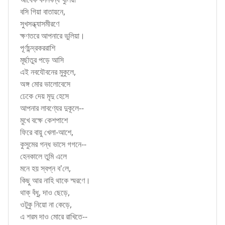
বসি গিয়া বাতায়নে,
সুখসন্ধ্যাসমীরণে
ক্ষণতরে আপনারে ভুলিয়া।
পূর্ণচন্দ্রকররাশি
মূর্ছাতুর পড়ে আসি
এই নবযৌবনের মুকুলে,
অঙ্গ মোর ভালোবেসে
ঢেকে দেয় মৃদু হেসে
আপনার লাবণ্যের দুকূলে--
মুখে বক্ষে কেশপাশে
ফিরে বায়ু খেলা-আশে,
কুসুমের গন্ধ ভাসে গগনে--
হেনকালে তুমি এলে
মনে হয় স্বপ্ন ব'লে,
কিছু আর নাহি থাকে স্মরণে।
থাক্ বঁধু, দাও ছেড়ে,
ওটুকু নিয়ো না কেড়ে,
এ শরম দাও মোরে রাখিতে--