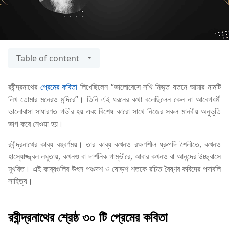
Table of content
রবীন্দ্রনাথের
প্রেমের কবিতা
লিখেছিলেন “ভালোবেসে সখি নিভৃত যতনে আমার নামটি
লিখ তোমার মনেরও মন্দিরে”। তিনি এই ধরনের কথা বলেছিলেন কেন না আবেগধর্মী
ভালোবাসা সাধারণত গভীর হয় এবং বিশেষ কারো সাথে নিজের সকল মানবীয় অনুভূতি
ভাগ করে নেওয়া হয়।
রবীন্দ্রনাথের কাব্য বহুবর্ণময়। তার কাব্য কখনও রক্ষণশীল ধ্রুপদি শৈলীতে, কখনও
হাস্যোজ্জ্বল লঘুতায়, কখনও বা দার্শনিক গাম্ভীরে, আবার কখনও বা আনন্দের উচ্ছ্বাসে
মুখরিত। এই কাব্যগুলির উৎস পঞ্চদশ ও ষোড়শ শতকে রচিত বৈষ্ণব কবিদের পদাবলি
সাহিত্য।
রবীন্দ্রনাথের শ্রেষ্ঠ ৩০ টি প্রেমের কবিতা