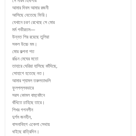
সে নীরব হিমগিরি
আমার দিবস আমার রজনী
আসিছে যেতেছে ফিরি।
যেখানে চরণ রেখেছে সে মোর
মর্ম গভীরতম—
উন্নত শির রয়েছে তুলিয়া
সকল উচ্চে মম।
মোর কল্পনা শত
রঙিন মেঘের মতো
তাহারে ঘেরিয়া হাসিছে কাঁদিছে,
সোহাগে হতেছে নত।
আমার শ্যামল তরুলতাগুলি
ফুলপল্লবভারে
সরস কোমল বাহুবেষ্টনে
বাঁধিতে চাহিছে তারে।
শিখর গগনলীন
দুর্গম জনহীন,
বাসনাবিহগ একেলা সেথায়
ধাইছে রাত্রিদিন।