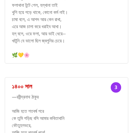
ফলাখানা টুটে গেল, হল্খানা তাই
খুশি হয়ে পড়ে থাকে, কোনো কর্ম নাই।
চাষা বলে, এ আপদ আর কেন রাখা,
এরে আজ চালা করে ধরাইব আখা।
হল্ বলে, ওরে ফলা, আয় ভাই ধেয়ে--
খাটুনি যে ভালো ছিল জ্বলুনির চেয়ে।
🌿💛🌸
১৪০০ সাল
3
—রবীন্দ্রনাথ ঠাকুর
আজি হতে শতবর্ষ পরে
কে তুমি পড়িছ বসি আমার কবিতাখানি
কৌতুহলভরে,
আজি হতে শতবর্ষ পরে!