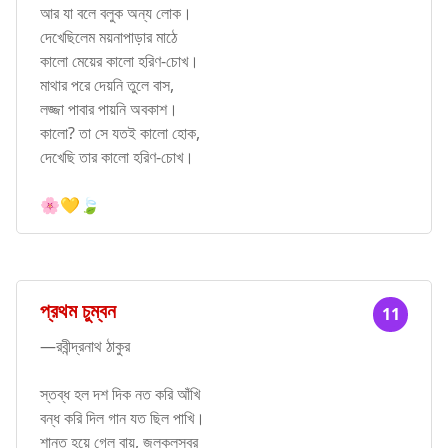
আর যা বলে বলুক অন্য লোক।
দেখেছিলেম ময়নাপাড়ার মাঠে
কালো মেয়ের কালো হরিণ-চোখ।
মাথার পরে দেয়নি তুলে বাস,
লজ্জা পাবার পায়নি অবকাশ।
কালো? তা সে যতই কালো হোক,
দেখেছি তার কালো হরিণ-চোখ।
🌸💛🍃
প্রথম চুম্বন
11
—রবীন্দ্রনাথ ঠাকুর
স্তব্ধ হল দশ দিক নত করি আঁখি
বন্ধ করি দিল গান যত ছিল পাখি।
শান্ত হয়ে গেল বায়ু, জলকলস্বর