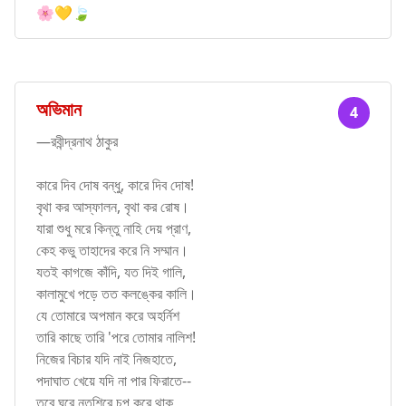
🌸💛🍃
অভিমান
4
—রবীন্দ্রনাথ ঠাকুর
কারে দিব দোষ বন্ধু, কারে দিব দোষ!
বৃথা কর আস্ফালন, বৃথা কর রোষ।
যারা শুধু মরে কিন্তু নাহি দেয় প্রাণ,
কেহ কভু তাহাদের করে নি সম্মান।
যতই কাগজে কাঁদি, যত দিই গালি,
কালামুখে পড়ে তত কলঙ্কের কালি।
যে তোমারে অপমান করে অহর্নিশ
তারি কাছে তারি 'পরে তোমার নালিশ!
নিজের বিচার যদি নাই নিজহাতে,
পদাঘাত খেয়ে যদি না পার ফিরাতে--
তবে ঘরে নতশিরে চুপ করে থাক্,