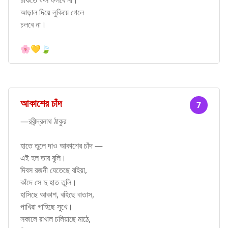
আড়াল দিয়ে লুকিয়ে গেলে
চলবে না।
🌸💛🍃
আকাশের চাঁদ
7
—রবীন্দ্রনাথ ঠাকুর
হাতে তুলে দাও আকাশের চাঁদ —
এই হল তার বুলি।
দিবস রজনী যেতেছে বহিয়া,
কাঁদে সে দু হাত তুলি।
হাসিছে আকাশ, বহিছে বাতাস,
পাখিরা গাহিছে সুখে।
সকালে রাখাল চলিয়াছে মাঠে,