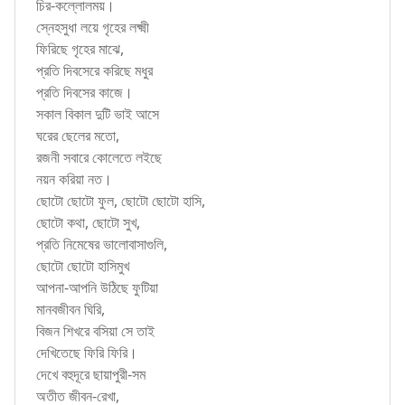
চির-কল্লোলময়।
স্নেহসুধা লয়ে গৃহের লক্ষ্মী
ফিরিছে গৃহের মাঝে,
প্রতি দিবসেরে করিছে মধুর
প্রতি দিবসের কাজে।
সকাল বিকাল দুটি ভাই আসে
ঘরের ছেলের মতো,
রজনী সবারে কোলেতে লইছে
নয়ন করিয়া নত।
ছোটো ছোটো ফুল, ছোটো ছোটো হাসি,
ছোটো কথা, ছোটো সুখ,
প্রতি নিমেষের ভালোবাসাগুলি,
ছোটো ছোটো হাসিমুখ
আপনা-আপনি উঠিছে ফুটিয়া
মানবজীবন ঘিরি,
বিজন শিখরে বসিয়া সে তাই
দেখিতেছে ফিরি ফিরি।
দেখে বহুদূরে ছায়াপুরী-সম
অতীত জীবন-রেখা,