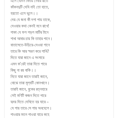
এলে যেদিন বিদায় নেবার রাতে
কাঁকনদুটি দেখি নাই তো হাতে,
হয়তো এলে ভুলে।।
দেয় যে জনা কী দশা পায় তাকে,
দেওয়ার কথা কেনই মনে রাখে!
পাকা যে ফল পড়ল মাটির টানে
শাখা আবার চায় কি তাহার পানে।
বাতাসেতে-উড়িয়ে-দেওয়া গানে
তারে কি আর স্মরণ করে পাখি?
দিতে যারা জানে এ সংসারে
এমন ক’রেই তারা দিতে পারে
কিছু না রয় বাকি।।
নিতে যারা জানে তারাই জানে,
বোঝে তারা মূল্যটি কোনখানে।
তারাই জানে, বুকের রত্নহারে
সেই মণিটি কজন দিতে পারে
হৃদয় দিতে দেখিতে হয় যারে –
যে পায় তারে সে পায় অবহেলে।
পাওয়ার মতন পাওয়া যারে কহে