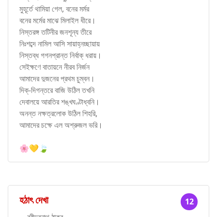
মুহূর্তে থামিয়া গেল, বনের মর্মর
বনের মর্মের মাঝে মিলাইল ধীরে।
নিস্তরঙ্গ তটিনীর জনশূন্য তীরে
নিঃশব্দে নামিল আসি সায়াহ্নচ্ছায়ায়
নিস্তব্ধ গগনপ্রান্ত নির্বাক্ ধরায়।
সেইক্ষণে বাতায়নে নীরব নির্জন
আমাদের দুজনের প্রথম চুম্বন।
দিক্-দিগন্তরে বাজি উঠিল তখনি
দেবালয়ে আরতির শঙ্খঘণ্টাধ্বনি।
অনন্ত নক্ষত্রলোক উঠিল শিহরি,
আমাদের চক্ষে এল অশ্রুজল ভরি।
🌸💛🍃
হঠাৎ দেখা
12