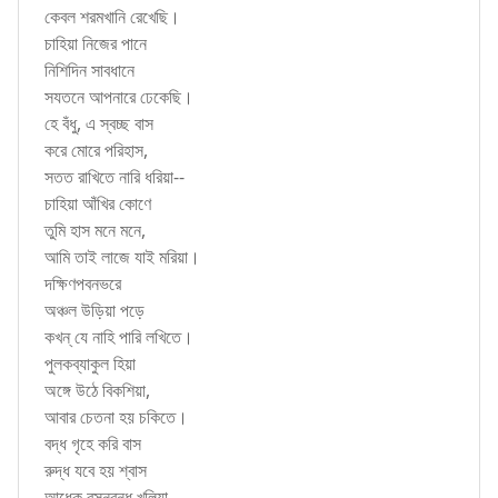
কেবল শরমখানি রেখেছি।
চাহিয়া নিজের পানে
নিশিদিন সাবধানে
সযতনে আপনারে ঢেকেছি।
হে বঁধু, এ স্বচ্ছ বাস
করে মোরে পরিহাস,
সতত রাখিতে নারি ধরিয়া--
চাহিয়া আঁখির কোণে
তুমি হাস মনে মনে,
আমি তাই লাজে যাই মরিয়া।
দক্ষিণপবনভরে
অঞ্চল উড়িয়া পড়ে
কখন্ যে নাহি পারি লখিতে।
পুলকব্যাকুল হিয়া
অঙ্গে উঠে বিকশিয়া,
আবার চেতনা হয় চকিতে।
বদ্ধ গৃহে করি বাস
রুদ্ধ যবে হয় শ্বাস
আধেক বসনবন্ধ খুলিয়া