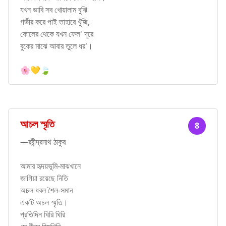
যখন ভাবি সব খোয়ালাম বুঝি
গভীর করে পাই তাহারে খুঁজি,
কোলের থেকে যখন ফেল' দূরে
বুকের মাঝে আবার তুলে ধর'।
🌸💛🍃
আচল স্মৃতি
8
—রবীন্দ্রনাথ ঠাকুর
আমার হৃদয়ভূমি-মাঝখানে
জাগিয়া রয়েছে নিতি
অচল ধবল শৈল-সমান
একটি অচল স্মৃতি।
প্রতিদিন ঘিরি ঘিরি