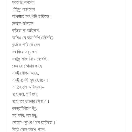
সকলের অবশেষ
এইটুকু লাজলেশ
আপনারে আধখানি ঢাকিতে।
ছলছল-দু'নয়ান
করিয়ো না অভিমান,
আমিও যে কত নিশি কেঁদেছি;
বুঝাতে পারি নে যেন
সব দিয়ে তবু কেন
সবটুকু লাজ দিয়ে বেঁধেছি--
কেন যে তোমার কাছে
একটু গোপন আছে,
একটু রয়েছি মুখ হেলায়ে।
এ নহে গো অবিশ্বাস--
নহে সখা, পরিহাস,
নহে নহে ছলনার খেলা এ।
বসন্তনিশীথে বঁধু,
লহ গন্ধ, লহ মধু,
সোহাগে মুখের পানে তাকিয়ো।
দিয়ো দোল আশে-পাশে,