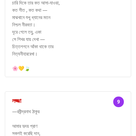
চারি দিকে তার কত আসা-যাওয়া,
কত গীত , কত কথা —
মাঝখানে শুধু ধ্যানের মতন
নিশ্চল নীরবতা।
দূরে গেলে তবু, একা
সে শিখর যায় দেখা —
চিত্তগগনে আঁকা থাকে তার
নিত্যনীহাররেখা।
🌸💛🍃
লজ্জা
9
—রবীন্দ্রনাথ ঠাকুর
আমার হৃদয় প্রাণ
সকলই করেছি দান,