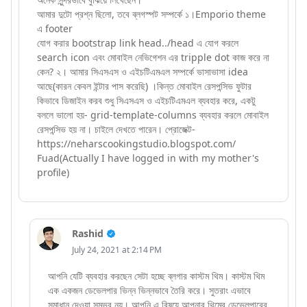
আমার দুটো প্রশ্ন ছিলো, তবে ব্লগস্পট সম্পর্কে ১।Emporio theme
এ footer
যোগ করার bootstrap link head../head এ যোগ করলে
search icon এবং মোবাইল নেভিগেশন এর tripple dot কাজ করে না
কেন? ২। আমার সিএসএস ও এইচটিএমএল সম্পর্কে ভাসাভাসা idea
আছে(কারন কেবল ইন্টার পাস করেছি) ।কিন্ত মোবাইল রেসপন্সিভ ফুটার
কিভাবে ডিজাইন করব শুধু সিএসএস ও এইচটিএমএল ব্যবহার করে, একটু
বললে ভালো হয়- grid-template-columns ব্যবহার করলে মোবাইল
রেসপন্সিভ হয় না। চাইলে দেখতে পারেন। প্রোজেক্ট-
https://neharscookingstudio.blogspot.com/
Fuad(Actually I have logged in with my mother's
profile)
Rashid
July 24, 2021 at 2:14 PM
আপনি যেটি ব্যবহার করছেন সেটা হচ্ছে ব্লগার কাস্টম থিম। কাস্টম থিম
এক একজন ডেভেলপার ভিন্ন ভিন্নভাবে তৈরি করে। সুতরাং এভাবে
সমাধান দেওয়া সম্ভব নয়। আপনি এ বিষয়ে আপনার থিমের ডেভেলপারের