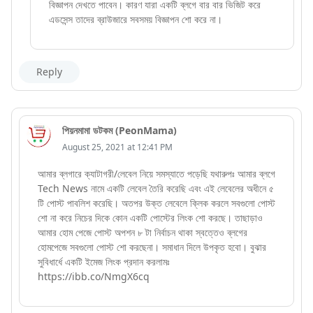
বিজ্ঞাপন দেখতে পাবেন। কারণ যারা একটি ব্লগে বার বার ভিজিট করে
এডসেন্স তাদের ব্রাউজারে সবসময় বিজ্ঞাপন শো করে না।
Reply
পিয়নমামা ডটকম (PeonMama)
August 25, 2021 at 12:41 PM
আমার ব্লগারে ক্যাটাগরী/লেবেল নিয়ে সমস্যাতে পড়েছি যথারুপঃ আমার ব্লগে
Tech News নামে একটি লেবেল তৈরি করেছি এবং এই লেবেলের অধীনে ৫
টি পোস্ট পাবলিশ করেছি। অতপর উক্ত লেবেলে ক্লিক করলে সবগুলো পোস্ট
শো না করে নিচের দিকে কোন একটি পোস্টের লিংক শো করছে। তাছাড়াও
আমার হোম পেজে পোস্ট অপশন ৮ টা নির্বাচন থাকা স্বত্তেও ব্লগের
হোমপেজে সবগুলো পোস্ট শো করছেনা। সমাধান দিলে উপকৃত হবো। বুঝার
সুবিধার্ধে একটি ইমেজ লিংক প্রদান করলামঃ
https://ibb.co/NmgX6cq