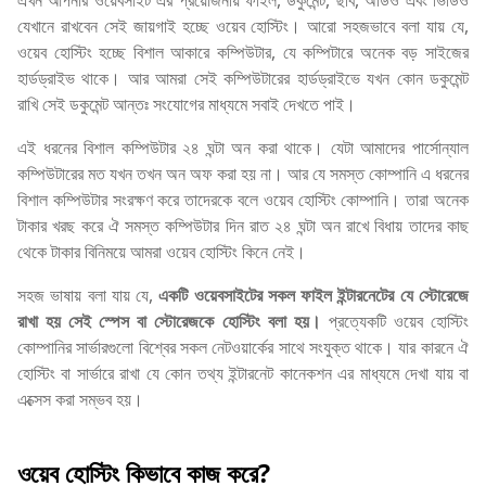
এখন আপনার ওয়েবসাইট এর প্রয়োজনীয় ফাইল, ডকুমেন্ট, ছবি, অডিও এবং ভিডিও
যেখানে রাখবেন সেই জায়গাই হচ্ছে ওয়েব হোস্টিং। আরো সহজভাবে বলা যায় যে,
ওয়েব হোস্টিং হচ্ছে বিশাল আকারে কম্পিউটার, যে কম্পিটারে অনেক বড় সাইজের
হার্ডড্রাইভ থাকে। আর আমরা সেই কম্পিউটারের হার্ডড্রাইভে যখন কোন ডকুমেন্ট
রাখি সেই ডকুমেন্ট আন্তঃ সংযোগের মাধ্যমে সবাই দেখতে পাই।
এই ধরনের বিশাল কম্পিউটার ২৪ ঘন্টা অন করা থাকে। যেটা আমাদের পার্সোন্যাল
কম্পিউটারের মত যখন তখন অন অফ করা হয় না। আর যে সমস্ত কোম্পানি এ ধরনের
বিশাল কম্পিউটার সংরক্ষণ করে তাদেরকে বলে ওয়েব হোস্টিং কোম্পানি। তারা অনেক
টাকার খরছ করে ঐ সমস্ত কম্পিউটার দিন রাত ২৪ ঘন্টা অন রাখে বিধায় তাদের কাছ
থেকে টাকার বিনিময়ে আমরা ওয়েব হোস্টিং কিনে নেই।
সহজ ভাষায় বলা যায় যে,
একটি ওয়েবসাইটের সকল ফাইল ইন্টারনেটের যে স্টোরেজে
রাখা হয় সেই স্পেস বা স্টোরেজকে হোস্টিং বলা হয়।
প্রত্যেকটি ওয়েব হোস্টিং
কোম্পানির সার্ভারগুলো বিশ্বের সকল নেটওয়ার্কের সাথে সংযুক্ত থাকে। যার কারনে ঐ
হোস্টিং বা সার্ভারে রাখা যে কোন তথ্য ইন্টারনেট কানেকশন এর মাধ্যমে দেখা যায় বা
এক্সেস করা সম্ভব হয়।
ওয়েব হোস্টিং কিভাবে কাজ করে?