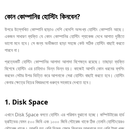
কোন কোম্পানির হোস্টিং কিনবেন?
উপরে উল্লেখিত কোম্পানি ছাড়াও দেশি বেদেশি অসংখ্য হোস্টিং কোম্পানি আছে।
একজন সাধারণ ব্যক্তি যে কোন কোম্পানির হোস্টিং প্যাকেজ দেখে আপাত দৃষ্ঠিতে
ভালো মনে হবে। সে জন্য অভীজ্ঞতা ছাড়া সহজে কেউ সঠিক হোস্টিং বাছাই করতে
পারবে না।
প্রত্যেকটি হোস্টিং কোম্পানির আলাদা আলাদা বিশেষত্ব রয়েছে। তাছাড়া ব্যক্তি
বিশেষে হোস্টিং এর চাহিদাও ভিন্ন ভিন্ন হয়। কাজেই আপনি কোন ধরনের ব্লগিং
করবেন সেটার উপর ভিত্তি করে আপনাকে সেরা হোস্টিং বাছাই করতে হবে। হোস্টিং
কেনার ক্ষেত্রে নিচের বিষয়গুলো গুরুত্ব সহকারে দেখতে হবে।
1. Disk Space
এখানে Disk Space বলতে হোস্টিং এর পরিমান বুঝানো হচ্ছে। কম্পিউটারের হার্ড
ড্রাইভের যেমন ৫০০ জিবি এবং ১০০০ জিবি স্টোরেজ থাকে ঠিক তেমনি হোস্টিংয়েরও
স্টোরেজ থাকে। আপনি যত বেশি ডিস্ক স্পেস কিনবেন আপনাকে তত বেশি টাকা খরছ