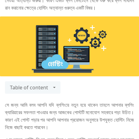
নেওয়া অত্যান্ত জরুরী। কারণ একটি ব্লগ মেনটেইন থেকে শুরু করে ব্লগ দীর্ঘদিন
রান করানোর ক্ষেত্রে হোস্টিং অত্যান্ত গুরুত্ব একটি বিষয়।
Table of content
সে জন্য আমি বলব আপনি যদি ব্লগিংয়ে নতুন হয়ে থাকেন তাহলে আপনার ব্লগিং
ক্যারিয়ারের সফলতা পাওয়ার জন্য আজকের পোস্টটি মনোযোগ সহকারে পড়া উচিত।
কারণ এই পোস্ট পড়ার পর আপনি আপনার প্রয়োজন অনুসারে উপযুক্ত হোস্টিং নিজে
নিজে বাছাই করতে পারবেন।