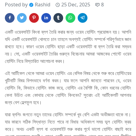
Posted by
Rashid
25 Dec, 2025
8
একটি ওয়েবসাইট কিংবা ব্লগ তৈরি করার জন্য ওয়েব হোস্টিং প্রয়োজন হয়। আপনি
যদি একটি ওয়েবসাইট খোলতে চান তাহলে অবশ্যই হোস্টিং সম্পর্কে পরিপূর্ণভাবে জ্ঞান
রাখতে হবে। কারণ ওয়েব হোস্টিং ছাড়া একটি ওয়েবসাইট বা ব্লগ তৈরি করা সম্ভব
নয়। সো, একটি ওয়েবসাইট তৈরির গুরুত্ব বিবেচনায় আমরা আজকের পোস্টে ওয়েব
হোস্টিং নিয়ে বিস্তারিত আলোচনা করব।
এই আর্টিকেল থেকে আমরা ওয়েব হোস্টিং এর বেসিক বিষয় থেকে শুরু করে হোস্টিংয়ের
খুটিনাটি বিষয় বিশদভাবে বর্ণনা করব। যার ফলে আপনি জানতে পারবেন যে, ওয়েব
হোস্টিং কি, কিভাবে হোস্টিং কাজ করে, হোস্টিং এর বৈশিষ্ট কি, কোন ধরনের হোস্টিং
কেনা উচিত এবং কোথায় থেকে হোস্টিং কিনবেন? সুতরাং এই আর্টিকেলটি আপনার
জন্য বেশ হেল্পফুল হবে।
যারা ব্লগিং জগতে নতুন তাদের হোস্টিং সম্পর্কে খুব বেশি একটা অভীজ্ঞতা থাকে না।
যার কারনে সঠিক সিদ্ধান্ত নিতে পারে না বিধায় অধিকাংশ সময় ভূল হোস্টিং ক্রয়
করে। অথচ একটি ব্লগ বা ওয়েবসাইট শুরু করার পূর্বে ভালো হোস্টিং বাছাই করে