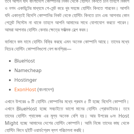
তবে আপনি যদি বাংলাদেশি কোম্পানির নিকট থেকে হোস্টিং কিনতে চান তাহলে বিকাশ
ও নগদ একাউন্টের মাধ্যমে পে-মেন্ট করে খুব সহজে হোস্টিং কিনতে পারবেন। আপনি
যদি একান্তই বিদেশি কোম্পানির নিকট থেকে হোস্টিং কিনতে চান এবং আপনার কোন
পেমেন্ট সিস্টেম না থাকে তাহলে আপনি আমাদের সাথে যোগাযোগ করতে পারেন।
আমরা আপনার হোস্টিং কেনার ক্ষেত্রে সর্বাত্মক হেল্প করব।
বর্তমানে কম দামে হোস্টিং বিক্রি করছে এমন অনেক কোম্পানি আছে। তাদের মধ্যে
নিচের হোস্টিং কোম্পানিগুলো বেশ জনপ্রিয়—
BlueHost
Namecheap
Hostinger
ExonHost
(বাংলাদেশ)
এখানে উপরের ৬ টি হোস্টিং কোম্পানির মধ্যে প্রথম ৫ টি হচ্ছে বিদেশি কোম্পানি।
এখানে BlueHost হচ্ছে সবচাইতে ভালো মানের হোস্টিং প্রোভাইডার। তবে
তাদের হোস্টিং প্যাকেজ এর মূল্য অনেক বেশি হয়। আর উপরের ৬নং Host
Might হচ্ছে আমাদের দেশের হোস্টিং কোম্পানি। আমি নিজে তাদের কাছ থেকে
হোস্টিং কিনে দুইটি ওয়ার্ডপ্রেস ব্লগ পরিচালনা করছি।