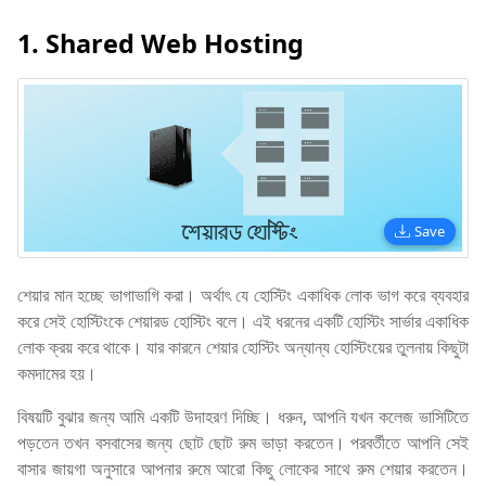
1. Shared Web Hosting
Save
শেয়ার মান হচ্ছে ভাগাভাগি করা। অর্থাৎ যে হোস্টিং একাধিক লোক ভাগ করে ব্যবহার
করে সেই হোস্টিংকে শেয়ারড হোস্টিং বলে। এই ধরনের একটি হোস্টিং সার্ভার একাধিক
লোক ক্রয় করে থাকে। যার কারনে শেয়ার হোস্টিং অন্যান্য হোস্টিংয়ের তুলনায় কিছুটা
কমদামের হয়।
বিষয়টি বুঝার জন্য আমি একটি উদাহরণ দিচ্ছি। ধরুন, আপনি যখন কলেজ ভাসিটিতে
পড়তেন তখন বসবাসের জন্য ছোট ছোট রুম ভাড়া করতেন। পরবর্তীতে আপনি সেই
বাসার জায়গা অনুসারে আপনার রুমে আরো কিছু লোকের সাথে রুম শেয়ার করতেন।